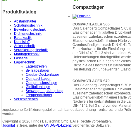
Compactlager
Produktkatalog
Abstandhalter
COMPACTLAGER S65
Schalungstechnik
Das Calenberg Compactlager S 65 is
Bewehrungstechnik
Elastomerlager mit glatten Druckkont
Dichtungstechnik
auseinem zähelastischen ozonbest
Bauakustik
Elastomerwerkstoff mit einer Härte v
Kunststoff
Ozonbeständigkeit nach DIN 4141 Te
Ankertechnik
Zum Nachweis für die Einstufung in 
Verankerungstechnik
der DIN 4141 Teil 3 sind von einer Ma
Montagetechnik
Untersuchungen durchgeführt worde
Fassade
physikalischen Prüfungen der Werkst
Lagertechnik
Richtlinie des Instituts für Bautechnik,
Lagerstreifen
Herstellung von unbewehrten Elasto
Bi-Trapezlager
Cigular-Deckenlager
Compact-Lager
COMPACTLAGER S70
Compressionslager
Das Calenberg Compactlager S 70 i
Gleitfolienlager
Elastomerlager mit glatten Druckkont
Schwingungsdämpfung
auseinem zähelastischen ozonbest
Treppenauflager
Elastomerwerkstoff mit einer Härte 
Verschiedenes
Nachweis für dieEinstufung in die L
DIN 4141 Teil 3 sind von der Materia
zugelassene Zertifizierungsstelle nach Landesbauordnung –entsprechende Prüf
worden.
Copyright © 2026 Frings Bautechnik GmbH. Alle Rechte vorbehalten.
Joomla!
ist freie, unter der
GNU/GPL-Lizenz
veröffentlichte Software.