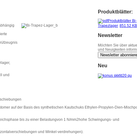
Produktblätter:
Produktblätter Bi-
nabhängig
Trapezlager
851.52 KB
erte
Newsletter
rüfzeugnis
Möchten Sie über aktue
und Neuigkeiten inform
Newsletter abonnier
rlager,
Neu
ll und
rschiebungen
omer auf der Basis des synthetischen Kautschuks Ethylen-Propylen-Dien-Mischpo
sgleichsphase bis zu einer Belastungvon 1 N/mm2hohe Schwingungs- und
zontalverschiebungen und Winkel-verdrehungen).