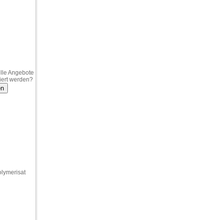
lle Angebote
iert werden?
en
lymerisat