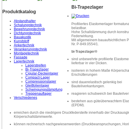
Bi-Trapezlager
Produktkatalog
Abstandhalter
Profiliertes Elastomerlager formatu
Schalungstechnik
belastbar.
Bewehrungstechnik
Hohe Schalldämmung durch konstrui
Dichtungstechnik
Federwirkung.
Bauakustik
Mit allgemeinem bauaufsichtlichen P
Kunststoff
Nr. P-849.0554/1.
Ankertechnik
Verankerungstechnik
bi-Trapezlager®
Montagetechnik
Fassade
sind unbewehrte profilierte Elastome
Lagertechnik
lieferbar in vier Dicken.
Lagerstreifen
Bi-Trapezlager
isolieren in hohem Maße Körperscha
Cigular-Deckenlager
Erschütterungen
Compact-Lager
Compressionslager
sind dauerelastisch gelenkig bei
Gleitfolienlager
Bauteilverkantungen.
Schwingungsdämpfung
reagieren schubweich bei Bauteilve
Treppenauflager
Verschiedenes
bestehen aus güteüberwachtem Elast
(EPDM).
erreichen durch die niedrigere Druckfedersteife innerhalb der Druckau
Körperschalldämmwerte.
können rechnerisch nachgewiesenwerden (Druckbeanspruchungen, Hori