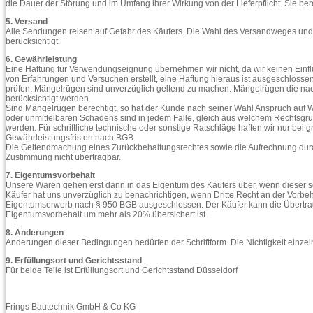
die Dauer der Störung und im Umfang ihrer Wirkung von der Lieferpflicht. Sie be
5. Versand
Alle Sendungen reisen auf Gefahr des Käufers. Die Wahl des Versandweges und 
berücksichtigt.
6. Gewährleistung
Eine Haftung für Verwendungseignung übernehmen wir nicht, da wir keinen Ein
von Erfahrungen und Versuchen erstellt, eine Haftung hieraus ist ausgeschlossen.
prüfen. Mängelrügen sind unverzüglich geltend zu machen. Mängelrügen die nach
berücksichtigt werden.
Sind Mängelrügen berechtigt, so hat der Kunde nach seiner Wahl Anspruch auf W
oder unmittelbaren Schadens sind in jedem Falle, gleich aus welchem Rechtsgrun
werden. Für schriftliche technische oder sonstige Ratschläge haften wir nur bei 
Gewährleistungsfristen nach BGB.
Die Geltendmachung eines Zurückbehaltungsrechtes sowie die Aufrechnung durch
Zustimmung nicht übertragbar.
7. Eigentumsvorbehalt
Unsere Waren gehen erst dann in das Eigentum des Käufers über, wenn dieser s
Käufer hat uns unverzüglich zu benachrichtigen, wenn Dritte Recht an der Vorb
Eigentumserwerb nach § 950 BGB ausgeschlossen. Der Käufer kann die Übertra
Eigentumsvorbehalt um mehr als 20% übersichert ist.
8. Änderungen
Änderungen dieser Bedingungen bedürfen der Schriftform. Die Nichtigkeit einzeln
9. Erfüllungsort und Gerichtsstand
Für beide Teile ist Erfüllungsort und Gerichtsstand Düsseldorf
Frings Bautechnik GmbH & Co KG