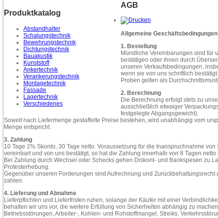
AGB
Produktkatalog
Abstandhalter
Allgemeine Geschäftsbedingungen
Schalungstechnik
Bewehrungstechnik
1. Bestellung
Dichtungstechnik
Mündliche Vereinbarungen sind für uns
Bauakustik
bestätigen oder ihnen durch Übers
Kunststoff
unseren Verkaufsbedingungen, insbe
Ankertechnik
wenn sie von uns schriftlich bestäti
Verankerungstechnik
Proben gelten als Durchschnittsmuste
Montagetechnik
Fassade
2. Berechnung
Lagertechnik
Die Berechnung erfolgt stets zu unse
Verschiedenes
ausschließlich etwaiger Verpackungsk
festgelegte Abgangsgewicht).
Soweit nach Liefermenge gestaffelte Preise bestehen, wird unabhängig vom ursprü
Menge entspricht.
3. Zahlung
10 Tage 2% Skonto, 30 Tage netto. Voraussetzung für die Inanspruchnahme von S
vereinbart und von uns bestätigt, so hat die Zahlung innerhalb von 8 Tagen netto
Bei Zahlung durch Wechsel oder Schecks gehen Diskont- und Bankspesen zu Las
Protesterhebung.
Gegenüber unseren Forderungen sind Aufrechnung und Zurückbehaltungsrecht au
zahlen.
4. Lieferung und Abnahme
Lieferpflichten und Lieferfristen ruhen, solange der Käufer mit einer Verbindlichk
behalten wir uns vor, die weitere Erfüllung von Sicherheiten abhängig zu machen
Betriebsstörungen, Arbeiter-, Kohlen- und Rohstoffmangel, Streiks, Verkehrsstö