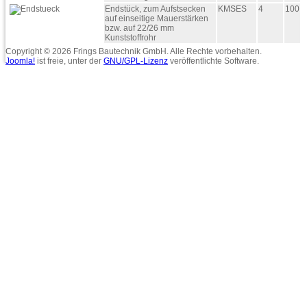
Endstück, zum Aufstsecken
KMSES
4
100
auf einseitige Mauerstärken
bzw. auf 22/26 mm
Kunststoffrohr
Copyright © 2026 Frings Bautechnik GmbH. Alle Rechte vorbehalten.
Joomla!
ist freie, unter der
GNU/GPL-Lizenz
veröffentlichte Software.