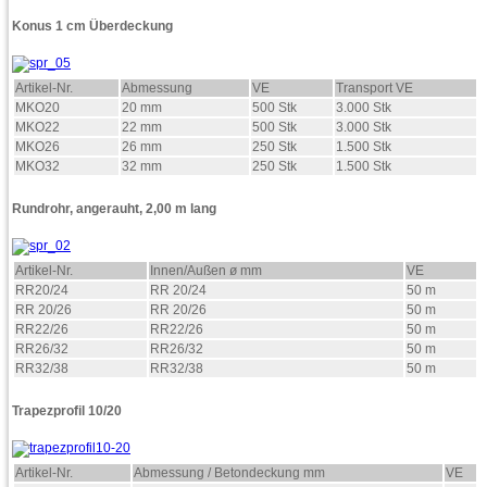
Konus 1 cm Überdeckung
Artikel-Nr.
Abmessung
VE
Transport VE
MKO20
20 mm
500 Stk
3.000 Stk
MKO22
22 mm
500 Stk
3.000 Stk
MKO26
26 mm
250 Stk
1.500 Stk
MKO32
32 mm
250 Stk
1.500 Stk
Rundrohr, angerauht, 2,00 m lang
Artikel-Nr.
Innen/Außen ø mm
VE
RR20/24
RR 20/24
50 m
RR 20/26
RR 20/26
50 m
RR22/26
RR22/26
50 m
RR26/32
RR26/32
50 m
RR32/38
RR32/38
50 m
Trapezprofil 10/20
Artikel-Nr.
Abmessung / Betondeckung mm
VE