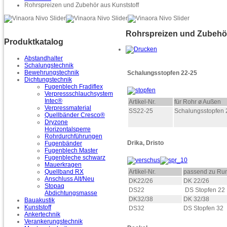
Rohrspreizen und Zubehör aus Kunststoff
Rohrspreizen und Zubehör
Produktkatalog
Abstandhalter
Schalungstechnik
Bewehrungstechnik
Schalungsstopfen 22-25
Dichtungstechnik
Fugenblech Fradiflex
Verpressschlauchsystem
Intec®
Artikel-Nr.
für Rohr ø Außen
Verpressmaterial
SS22-25
Schalungsstopfen 
Quellbänder Cresco®
Dryzone
Horizontalsperre
Rohrdurchführungen
Drika, Dristo
Fugenbänder
Fugenblech Master
Fugenbleche schwarz
Mauerkragen
Artikel-Nr.
passend zu Ru
Quellband RX
Anschluss Alt/Neu
DK22/26
DK 22/26
Stopaq
DS22
DS Stopfen 22
Abdichtungsmasse
DK32/38
DK 32/38
Bauakustik
Kunststoff
DS32
DS Stopfen 32
Ankertechnik
Verankerungstechnik