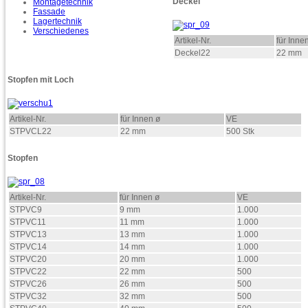
Deckel
Montagetechnik
Fassade
Lagertechnik
Verschiedenes
Artikel-Nr.
für Inne
Deckel22
22 mm
Stopfen mit Loch
Artikel-Nr.
für Innen ø
VE
STPVCL22
22 mm
500 Stk
Stopfen
Artikel-Nr.
für Innen ø
VE
STPVC9
9 mm
1.000
STPVC11
11 mm
1.000
STPVC13
13 mm
1.000
STPVC14
14 mm
1.000
STPVC20
20 mm
1.000
STPVC22
22 mm
500
STPVC26
26 mm
500
STPVC32
32 mm
500