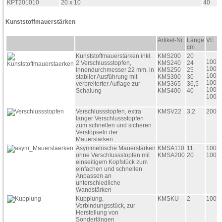
KPT201010
20 x 10
40
Kunststoffmauerstärken
Artikel-Nr.
Länge
VE
cm
Kunststoffmauerstärken inkl.
KMS200
20
100
2 Verschlussstopfen,
KMS240
24
100
Innendurchmesser 22 mm, in
KMS250
25
100
stabiler Ausführung mit
KMS300
30
100
verbreiterter Auflage zur
KMS365
36,5
100
Schalung
KMS400
40
100
Verschlussstopfen, extra
KMSV22
3,2
200
langer Verschlussstopfen
zum schnellen und sicheren
Verstöpseln der
Mauerstärken
Asymmetrische Mauerstärken
KMSA110
11
100
ohne Verschlussstopfen mit
KMSA200
20
100
einseitigem Kopfstück zum
einfachen und schnellen
Anpassen an
unterschiedliche
Wandstärken
Kupplung,
KMSKU
2
100
Verbindungsstück, zur
Herstellung von
Sonderlängen