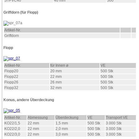
STPVC40
40 mm
500
Griffdorn (für Flopp)
Artikel-Nr.
Griffdorn
Flopp
Artikel-Nr.
für Innen ø
VE
Flopp20
20 mm
500 Stk
Flopp22
22 mm
500 Stk
Flopp26
26 mm
500 Stk
Flopp32
32 mm
500 Stk
Konus, andere Überdeckung
Artikel-Nr.
Abmessung
Überdeckung
VE
Transport VE
KO22/1,5
22 mm
1,5 mm
500 Stk
3.000 Stk
KO22/2,0
22 mm
2,0 mm
500 Stk
3.000 Stk
KO22/3,0
22 mm
3,0 mm
500 Stk
3.000 Stk