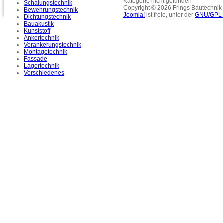
Kategorie nicht gefunden
Schalungstechnik
Copyright © 2026 Frings Bautechnik
Bewehrungstechnik
Joomla!
ist freie, unter der
GNU/GPL-
Dichtungstechnik
Bauakustik
Kunststoff
Ankertechnik
Verankerungstechnik
Montagetechnik
Fassade
Lagertechnik
Verschiedenes